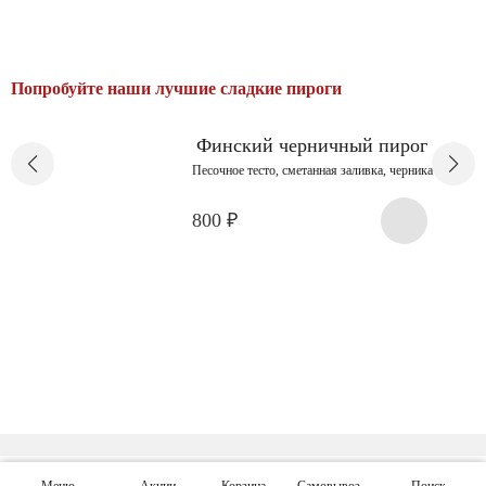
Пирог
с
вишней
Попробуйте наши лучшие сладкие пироги
Финский черничный пирог
Песочное тесто, сметанная заливка, черника
800
₽