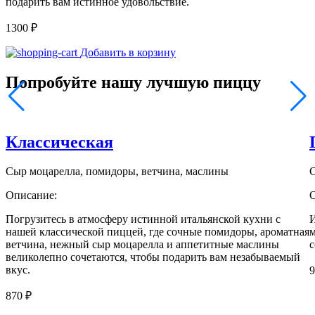
подарить вам истинное удовольствие.
1300
₽
Количество
Добавить в корзину
товара
Хот-
Попробуйте нашу лучшую пиццу
дог
Классическая
Сыр моцарелла, помидоры, ветчина, маслины
С
Описание:
Погрузитесь в атмосферу истинной итальянской кухни с
И
нашей классической пиццей, где сочные помидоры, ароматная
м
ветчина, нежный сыр моцарелла и аппетитные маслины
с
великолепно сочетаются, чтобы подарить вам незабываемый
вкус.
870
₽