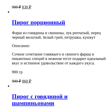
Первоначальная
Текущая
900
₽
830
₽
цена
цена:
составляла
830 ₽.
900 ₽.
Пирог порционный
Фарш из говядины и свинины, лук репчатый, перец
черный молотый, белый гриб, петрушка, кунжут
Описание:
Сочное сочетание говяжьего и свиного фарша и
пикантных специй в нежном тесте подарит идеальный
вкус и истинное удовольствие от каждого укуса.
900 гр
Первоначальная
Текущая
900
₽
860
₽
цена
цена:
составляла
860 ₽.
900 ₽.
Пирог с говядиной и
шампиньонами