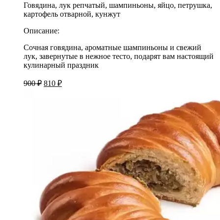
Говядина, лук репчатый, шампиньоны, яйцо, петрушка,
картофель отварной, кунжут
Описание:
Сочная говядина, ароматные шампиньоны и свежий
лук, завернутые в нежное тесто, подарят вам настоящий
кулинарный праздник
Первоначальная
Текущая
900
₽
810
₽
цена
цена:
составляла
810 ₽.
900 ₽.