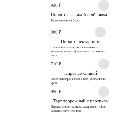
920
₽
Пирог с ежевикой и яблоком
Тесто, ежевика, яблоки
980
₽
Пирог с нектарином
Свежие нектарины, апельсиновый соус,
карамель, корж из фирменного рубленного
теста
710
₽
Пирог со сливой
Песочный корж, спелая слива, миндальный
крем
950
₽
Тарт творожный с персиком
Персик, творог, сметана, сахар песок, яйцо,
ванилин, тесто песочное