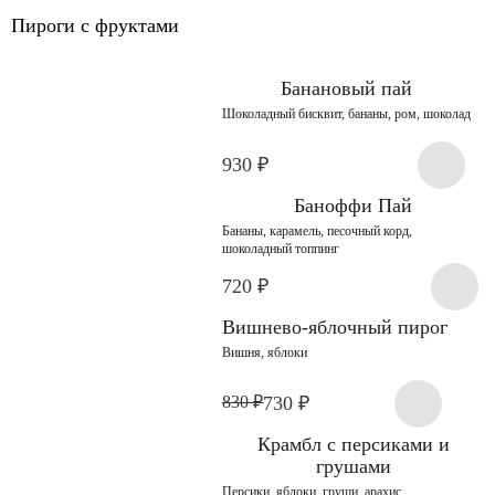
Пироги с фруктами
Банановый пай
Шоколадный бисквит, бананы, ром, шоколад
930
₽
Баноффи Пай
Бананы, карамель, песочный корд,
шоколадный топпинг
720
₽
Вишнево-яблочный пирог
Вишня, яблоки
830
₽
730
₽
Крамбл с персиками и
грушами
Персики, яблоки, груши, арахис,