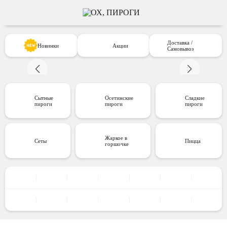
Доставка /
Новинки
Акции
Самовывоз
Сытные
Осетинские
Сладкие
пироги
пироги
пироги
Жаркое в
Сеты
Пицца
горшочке