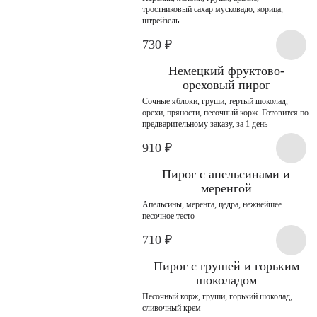
тростниковый сахар мусковадо, корица,
штрейзель
730
₽
Немецкий фруктово-
ореховый пирог
Сочные яблоки, груши, тертый шоколад,
орехи, пряности, песочный корж. Готовится по
предварительному заказу, за 1 день
910
₽
Пирог с апельсинами и
меренгой
Апельсины, меренга, цедра, нежнейшее
песочное тесто
710
₽
Пирог с грушей и горьким
шоколадом
Песочный корж, груши, горький шоколад,
сливочный крем