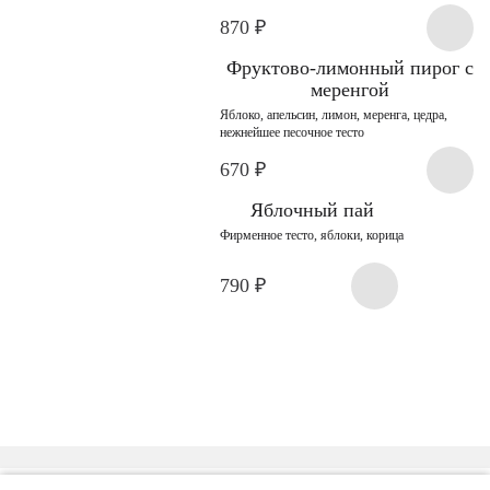
870
₽
Фруктово-лимонный пирог с
меренгой
Яблоко, апельсин, лимон, меренга, цедра,
нежнейшее песочное тесто
670
₽
Яблочный пай
Фирменное тесто, яблоки, корица
790
₽