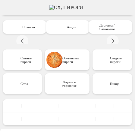
Доставка /
Новинки
Акции
Самовывоз
Сытные
Осетинские
Сладкие
пироги
пироги
пироги
Жаркое в
Сеты
Пицца
горшочке