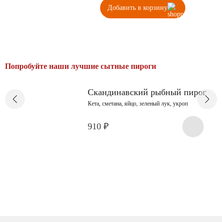
Количество
Добавить в корзину
товара
Фиш
пай
Попробуйте наши лучшие сытные пироги
Скандинавский рыбный пирог
Кета, сметана, яйцо, зеленый лук, укроп
910
₽