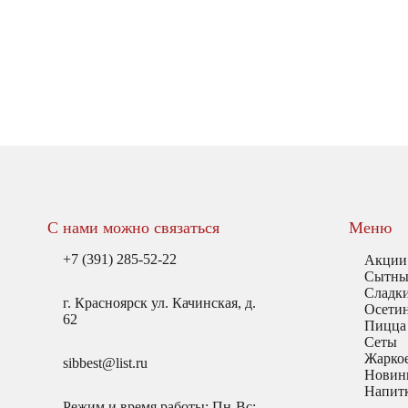
С нами можно связаться
Меню
+7 (391) 285-52-22
Акции
Сытны
Сладк
г. Красноярск ул. Качинская, д.
Осети
62
Пицца
Сеты
Жаркое
sibbest@list.ru
Новин
Напит
Режим и время работы: Пн-Вс: