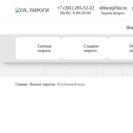
+7 (391) 285-52-22
sibbest@list.ru
Пн-Вс: 9:00-20:00
Задать вопрос
Но
Сытные
Сладкие
О
пироги
пироги
п
Главная
/
Каталог пирогов
/ Клубничный морс