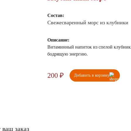
Состав:
Свежесваренный морс из клубники
Описание:
Витаминный напиток из спелой клубники
бодрящую энергию.
Количество
200
₽
Добавить в корзину
товара
Клубничный
морс
 ваш заказ