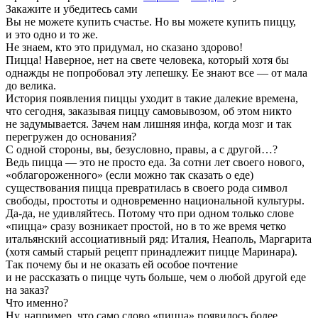
Закажите и убедитесь сами
Вы не можете купить счастье. Но вы можете купить пиццу,
и это одно и то же.
Не знаем, кто это придумал, но сказано здорово!
Пицца! Наверное, нет на свете человека, который хотя бы
однажды не попробовал эту лепешку. Ее знают все — от мала
до велика.
История появления пиццы уходит в такие далекие времена,
что сегодня, заказывая пиццу самовывозом, об этом никто
не задумывается. Зачем нам лишняя инфа, когда мозг и так
перегружен до основания?
С одной стороны, вы, безусловно, правы, а с другой…?
Ведь пицца — это не просто еда. За сотни лет своего нового,
«облагороженного» (если можно так сказать о еде)
существования пицца превратилась в своего рода символ
свободы, простоты и одновременно национальной культуры.
Да-да, не удивляйтесь. Потому что при одном только слове
«пицца» сразу возникает простой, но в то же время четко
итальянский ассоциативный ряд: Италия, Неаполь, Маргарита
(хотя самый старый рецепт принадлежит пицце Маринара).
Так почему бы и не оказать ей особое почтение
и не рассказать о пицце чуть больше, чем о любой другой еде
на заказ?
Что именно?
Ну, например, что само слово «пицца» появилось более