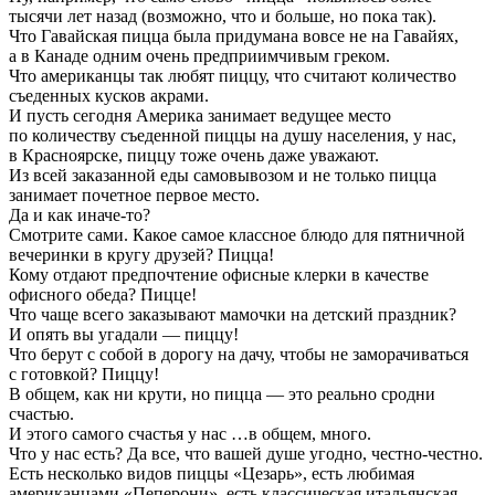
тысячи лет назад (возможно, что и больше, но пока так).
Что Гавайская пицца была придумана вовсе не на Гавайях,
а в Канаде одним очень предприимчивым греком.
Что американцы так любят пиццу, что считают количество
съеденных кусков акрами.
И пусть сегодня Америка занимает ведущее место
по количеству съеденной пиццы на душу населения, у нас,
в Красноярске, пиццу тоже очень даже уважают.
Из всей заказанной еды самовывозом и не только пицца
занимает почетное первое место.
Да и как иначе-то?
Смотрите сами. Какое самое классное блюдо для пятничной
вечеринки в кругу друзей? Пицца!
Кому отдают предпочтение офисные клерки в качестве
офисного обеда? Пицце!
Что чаще всего заказывают мамочки на детский праздник?
И опять вы угадали — пиццу!
Что берут с собой в дорогу на дачу, чтобы не заморачиваться
с готовкой? Пиццу!
В общем, как ни крути, но пицца — это реально сродни
счастью.
И этого самого счастья у нас …в общем, много.
Что у нас есть? Да все, что вашей душе угодно, честно-честно.
Есть несколько видов пиццы «Цезарь», есть любимая
американцами «Пеперони», есть классическая итальянская