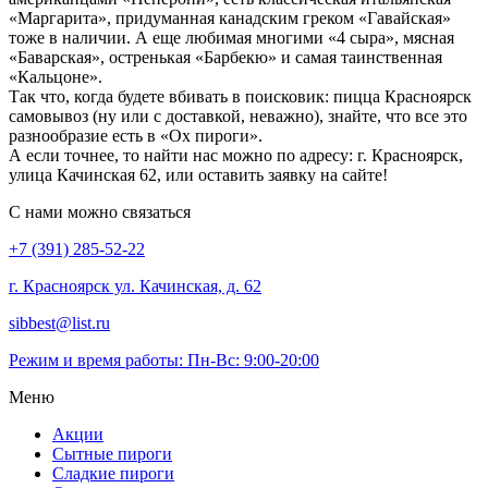
«Маргарита», придуманная канадским греком «Гавайская»
тоже в наличии. А еще любимая многими «4 сыра», мясная
«Баварская», остренькая «Барбекю» и самая таинственная
«Кальцоне».
Так что, когда будете вбивать в поисковик: пицца Красноярск
самовывоз (ну или с доставкой, неважно), знайте, что все это
разнообразие есть в «Ох пироги».
А если точнее, то найти нас можно по адресу: г. Красноярск,
улица Качинская 62, или оставить заявку на сайте!
С нами можно связаться
+7 (391) 285-52-22
г. Красноярск ул. Качинская, д. 62
sibbest@list.ru
Режим и время работы: Пн-Вс: 9:00-20:00
Меню
Акции
Сытные пироги
Сладкие пироги